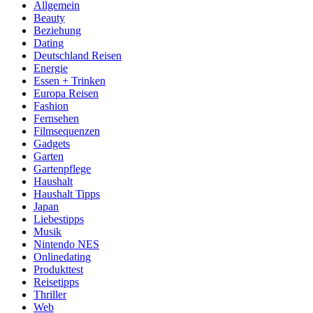
Allgemein
Beauty
Beziehung
Dating
Deutschland Reisen
Energie
Essen + Trinken
Europa Reisen
Fashion
Fernsehen
Filmsequenzen
Gadgets
Garten
Gartenpflege
Haushalt
Haushalt Tipps
Japan
Liebestipps
Musik
Nintendo NES
Onlinedating
Produkttest
Reisetipps
Thriller
Web