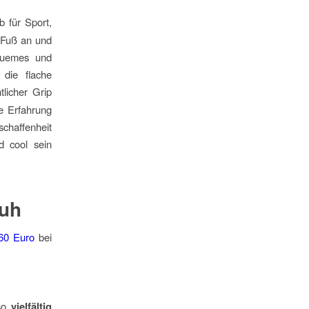
b für Sport,
 Fuß an und
quemes und
 die flache
licher Grip
ge Erfahrung
schaffenheit
d cool sein
huh
 60 Euro
bei
 so
vielfältig