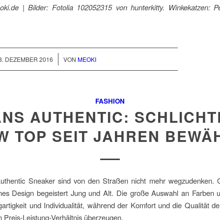
eoki.de | Bilder: Fotolia 102052315 von hunterkitty. Winkekatzen:
/
8. DEZEMBER 2016
VON
MEOKI
FASHION
ANS AUTHENTIC: SCHLICHT
W TOP SEIT JAHREN BEWÄ
uthentic Sneaker sind von den Straßen nicht mehr wegzudenken. G
es Design begeistert Jung und Alt. Die große Auswahl an Farben 
igartigkeit und Individualität, während der Komfort und die Qualität d
 Preis-Leistung-Verhältnis überzeugen.