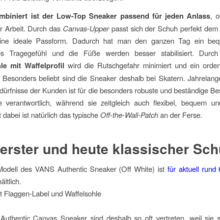
ombiniert ist der Low-Top Sneaker passend für jeden Anlass
, o
er Arbeit. Durch das
Canvas-Upper
passt sich der Schuh perfekt dem
 eine ideale Passform. Dadurch hat man den ganzen Tag ein be
 Tragegefühl und die Füße werden besser stabilisiert. Durch
e mit Waffelprofil
wird die Rutschgefahr minimiert und ein ordent
 Besonders beliebt sind die Sneaker deshalb bei Skatern. Jahrelan
dürfnisse der Kunden ist für die besonders robuste und beständige Be
 verantwortlich, während sie zeitgleich auch flexibel, bequem un
 dabei ist natürlich das typische
Off-the-Wall-Patch
an der Ferse.
erster und heute klassischer Sc
Modell des VANS Authentic Sneaker (Off White) ist
für aktuell rund
ltlich.
uthentic Canvas Sneaker sind deshalb so oft vertreten, weil sie