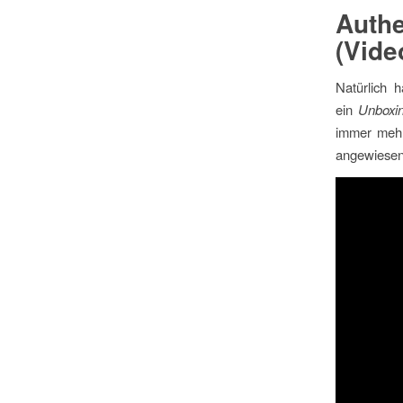
Auth
(Vide
Natürlich
ein
Unboxi
immer mehr
angewiesen 