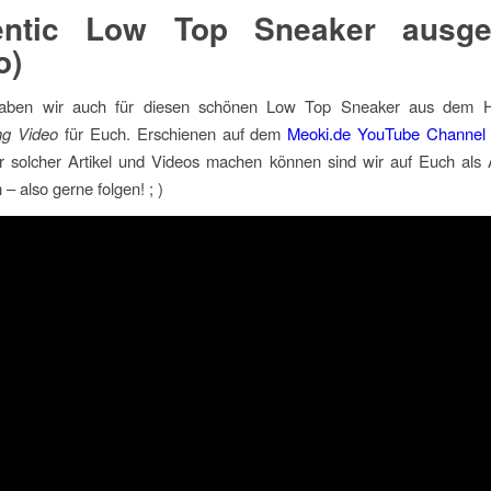
entic Low Top Sneaker ausge
o)
 haben wir auch für diesen schönen Low Top Sneaker aus dem 
ng Video
für Euch. Erschienen auf dem
Meoki.de YouTube Channel
 solcher Artikel und Videos machen können sind wir auf Euch als
– also gerne folgen! ; )