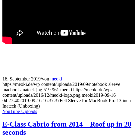
16. September 2019
/
von
meoki
https://meoki.de/wp-content/uploads/2019/09/notebook-sleeve-
macbook-inateck.jpg
519
961
meoki
https://meoki.de/wp-
content/uploads/2016/12/meoki-logo.png
meoki
2019-09-16
04:27:40
2019-09-16 16:37:37
Felt Sleeve for MacBook Pro 13 inch
Inateck (Unboxing)
YouTube Uploads
E-Class Cabrio from 2014 – Roof up in 20
seconds