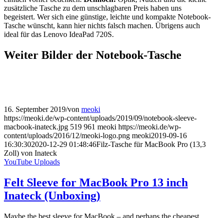
zusätzliche Tasche zu dem unschlagbaren Preis haben uns
begeistert. Wer sich eine günstige, leichte und kompakte Notebook-
Tasche wünscht, kann hier nichts falsch machen. Übrigens auch
ideal für das Lenovo IdeaPad 720S.
Weiter Bilder der Notebook-Tasche
16. September 2019
/
von
meoki
https://meoki.de/wp-content/uploads/2019/09/notebook-sleeve-
macbook-inateck.jpg
519
961
meoki
https://meoki.de/wp-
content/uploads/2016/12/meoki-logo.png
meoki
2019-09-16
16:30:30
2020-12-29 01:48:46
Filz-Tasche für MacBook Pro (13,3
Zoll) von Inateck
YouTube Uploads
Felt Sleeve for MacBook Pro 13 inch
Inateck (Unboxing)
Maybe the best sleeve for MacBook – and perhaps the cheapest