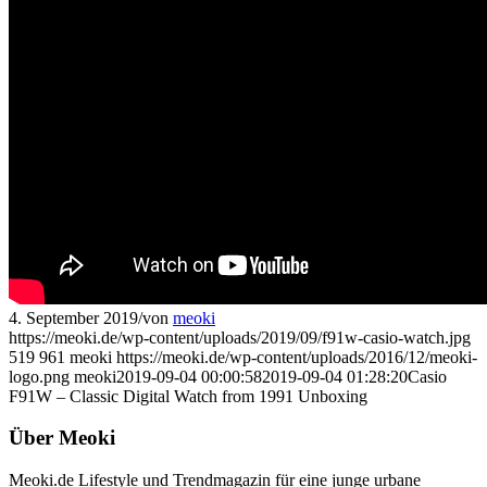
4. September 2019
/
von
meoki
https://meoki.de/wp-content/uploads/2019/09/f91w-casio-watch.jpg
519
961
meoki
https://meoki.de/wp-content/uploads/2016/12/meoki-
logo.png
meoki
2019-09-04 00:00:58
2019-09-04 01:28:20
Casio
F91W – Classic Digital Watch from 1991 Unboxing
Über Meoki
Meoki.de Lifestyle und Trendmagazin für eine junge urbane