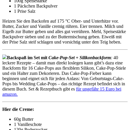
100g Speisestärke
1 Päckchen Backpulver
1 Prise Salz
Heizen Sie den Backofen auf 175 °C Ober- und Unterhitze vor.
Butter, Zucker und Vanille cremig rühren. Eier trennen. Milch und
Eigelb zur Butter geben und alles gut verrühren. Mehl, Speisestärke
Backpulver sieben und zu der Buttermischung geben. Eiweiß mit
der Prise Salz steif schlagen und vorsichtig unter den Teig heben.
Backspaß im Set mit
Cake-Pop-Set + Silikonbackform
:
40
leckere Rezepte – damit man direkt loslegen kann gibt’s dazu eine
Backform für 16 Cake-Pops aus flexiblem Silikon, Cake-Pop-Stiele
und ein Halter zum Dekorieren. Das Cake-Pop-Fieber kann
beginnen und eignet sich für jeden Anlass: Von Geburtstags-Cake-
Pops bis Wedding Cake-Pops – das richtige Rezept befindet sich in
diesem Buch. Set & Rezeptbuch gibt es
für ungefähr 15 Euro bei
amazon.
Hier die Creme:
60g Butter
1 Vanilleschote
120g Puderzucker