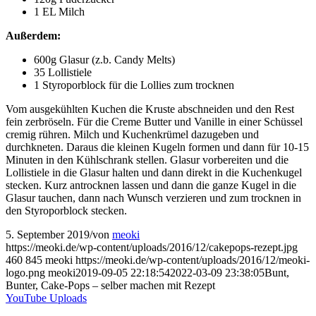
1 EL Milch
Außerdem:
600g Glasur (z.b. Candy Melts)
35 Lollistiele
1 Styroporblock für die Lollies zum trocknen
Vom ausgekühlten Kuchen die Kruste abschneiden und den Rest
fein zerbröseln. Für die Creme Butter und Vanille in einer Schüssel
cremig rühren. Milch und Kuchenkrümel dazugeben und
durchkneten. Daraus die kleinen Kugeln formen und dann für 10-15
Minuten in den Kühlschrank stellen. Glasur vorbereiten und die
Lollistiele in die Glasur halten und dann direkt in die Kuchenkugel
stecken. Kurz antrocknen lassen und dann die ganze Kugel in die
Glasur tauchen, dann nach Wunsch verzieren und zum trocknen in
den Styroporblock stecken.
5. September 2019
/
von
meoki
https://meoki.de/wp-content/uploads/2016/12/cakepops-rezept.jpg
460
845
meoki
https://meoki.de/wp-content/uploads/2016/12/meoki-
logo.png
meoki
2019-09-05 22:18:54
2022-03-09 23:38:05
Bunt,
Bunter, Cake-Pops – selber machen mit Rezept
YouTube Uploads