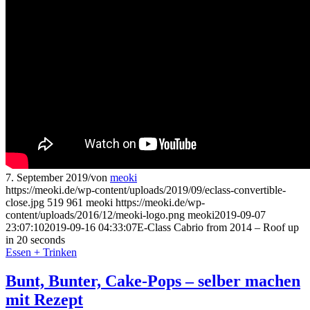
7. September 2019
/
von
meoki
https://meoki.de/wp-content/uploads/2019/09/eclass-convertible-
close.jpg
519
961
meoki
https://meoki.de/wp-
content/uploads/2016/12/meoki-logo.png
meoki
2019-09-07
23:07:10
2019-09-16 04:33:07
E-Class Cabrio from 2014 – Roof up
in 20 seconds
Essen + Trinken
Bunt, Bunter, Cake-Pops – selber machen
mit Rezept