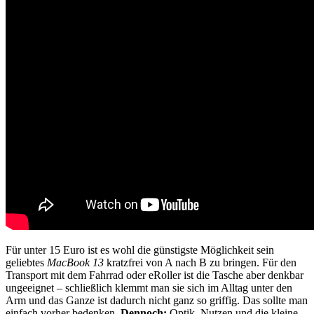
Für unter 15 Euro ist es wohl die günstigste Möglichkeit sein
geliebtes
MacBook 13
kratzfrei von A nach B zu bringen. Für den
Transport mit dem Fahrrad oder eRoller ist die Tasche aber denkbar
ungeeignet – schließlich klemmt man sie sich im Alltag unter den
Arm und das Ganze ist dadurch nicht ganz so griffig. Das sollte man
einfach vorher bedenken.
Dennoch:
Optik, Nutzen und die kleine