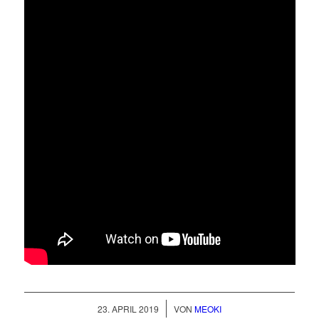
/
23. APRIL 2019
VON
MEOKI