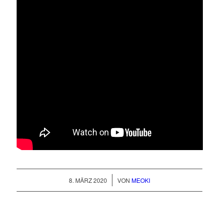
/
8. MÄRZ 2020
VON
MEOKI