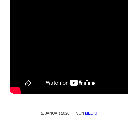
/
2. JANUAR 2020
VON
MEOKI