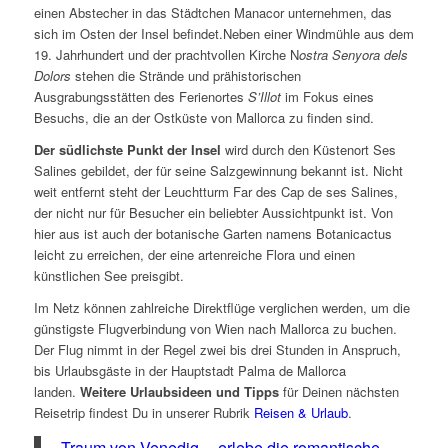
einen Abstecher in das Städtchen Manacor unternehmen, das
sich im Osten der Insel befindet.Neben einer Windmühle aus dem
19. Jahrhundert und der prachtvollen Kirche N
ostra Senyora dels
Dolors
stehen die Strände und prähistorischen
Ausgrabungsstätten des Ferienortes
S’Illot
im Fokus eines
Besuchs, die an der Ostküste von Mallorca zu finden sind.
Der südlichste Punkt der Insel
wird durch den Küstenort Ses
Salines gebildet, der für seine Salzgewinnung bekannt ist. Nicht
weit entfernt steht der Leuchtturm Far des Cap de ses Salines,
der nicht nur für Besucher ein beliebter Aussichtpunkt ist. Von
hier aus ist auch der botanische Garten namens Botanicactus
leicht zu erreichen, der eine artenreiche Flora und einen
künstlichen See preisgibt.
Im Netz können zahlreiche Direktflüge verglichen werden, um die
günstigste Flugverbindung von Wien nach Mallorca zu buchen.
Der Flug nimmt in der Regel zwei bis drei Stunden in Anspruch,
bis Urlaubsgäste in der Hauptstadt Palma de Mallorca
landen.
Weitere Urlaubsideen und Tipps
für Deinen nächsten
Reisetrip findest Du in unserer Rubrik
Reisen & Urlaub
.
Traum von Venedig ─ erlebe die romantische